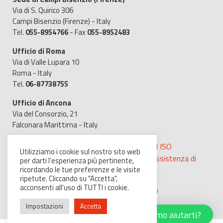
Via di S. Quirico 306
Campi Bisenzio (Firenze) - Italy
Tel.
055-8954766
- Fax
055-8952483
Ufficio di Roma
Via di Valle Lupara 10
Roma - Italy
Tel.
06-87738755
Ufficio di Ancona
Via del Consorzio, 21
Falconara Marittima - Italy
MicroGeo possiede, inoltre, il certificato EN ISO
Utilizziamo i cookie sul nostro sito web
9001:2015 per la commercializzazione e l'assistenza di
per darti l'esperienza più pertinente,
ricordando le tue preferenze e le visite
strumenti per il rilievo ed il monitoraggio
ripetute. Cliccando su "Accetta",
acconsenti all'uso di TUTTI i cookie.
Cookie Policy
-
Privacy Policy
-
Codice Etico
Impostazioni
Accetta
Possiamo aiutarti?