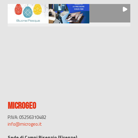
MICROGEO
P.IVA: 05256310482
info@microgeo.it
Sede di Campi Bisenzio (Firenze)