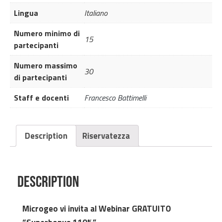
ACCURATI
Lingua
Italiano
E
SEMPLICI
Numero minimo di
15
QUANTO
partecipanti
UNA
Numero massimo
CAMMINATA
30
di partecipanti
quantity
Staff e docenti
Francesco Battimelli
Description
Riservatezza
Description
Microgeo vi invita al Webinar GRATUITO 