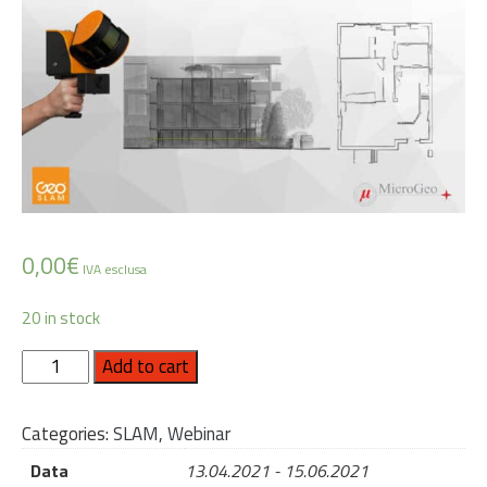
0,00
€
 IVA esclusa
20 in stock
WEBINAR
Add to cart
MICROGEO:
RILIEVI
Categories:
SLAM
,
Webinar
3D
VELOCI,
Data
13.04.2021 - 15.06.2021